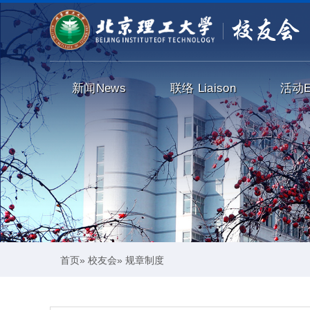
新闻
News
联络
Liaison
活动
首页
»
校友会
» 规章制度