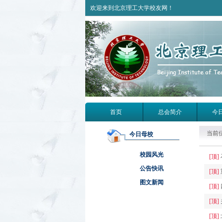
欢迎来到北京理工大学校友网！
首页
总会简介
今
当前
今日母校
校园风光
[顶]
公告快讯
[顶]
图文新闻
[顶]
[顶]
[顶]