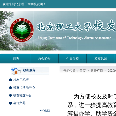
欢迎来到北京理工大学校友网！
首页
总会简介
今日母校
校友风采
校友服务
当前位置：
首页
>
备份栏目
>
202
校友手机报
校友汇活动中心
为方便校友及时了
校友社交平台
会刊文苑
系，进一步提高教
MORE》
筹措办学、助学资