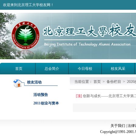
欢迎来到北京理工大学校友网！
首页
总会简介
今日母校
校友风采
当前位置：
首页
>
备份栏目
>
202
校友活动
活动预告
[顶]
创新与成长——北京理工大学第
2011创业与资本
关于我们
|
法律
Copyright@1991-2001 A