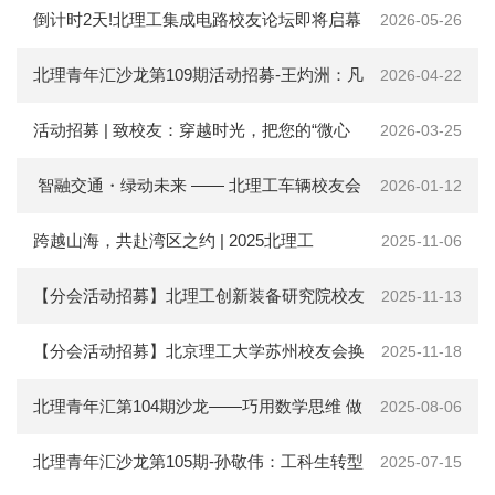
会
年返校活动报名开启
倒计时2天!北理工集成电路校友论坛即将启幕
2026-05-26
捐
北理青年汇沙龙第109期活动招募-王灼洲：凡
2026-04-22
赠
墙皆是门--在逆境中成长的心路历程
活动招募 | 致校友：穿越时光，把您的“微心
2026-03-25
在
校
生
声”讲给我们听
智融交通・绿动未来 —— 北理工车辆校友会
2026-01-12
教
职
交通与能源融合技术沙龙活动通知
跨越山海，共赴湾区之约 | 2025北理工
2025-11-06
工
考
MBA（大湾区）校友年会全阵容首发！
【分会活动招募】北理工创新装备研究院校友
2025-11-13
生
校
开放日暨“中试+”科技成果对接活动邀您参与！
【分会活动招募】北京理工大学苏州校友会换
2025-11-18
友
新
届大会暨2025年年会招募开启！
北理青年汇第104期沙龙——巧用数学思维 做
2025-08-06
闻
网
出人生最优解
北理青年汇沙龙第105期-孙敬伟：工科生转型
2025-07-15
ENGLISH