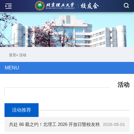
新
闻
联
络
活
首页
» 活动
动
MENU
人
物
活动
刊
物
活动推荐
校
共赴 86 载之约！北理工 2026 开放日暨校友秩
2026-08-01
友