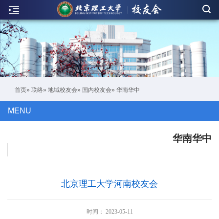
新
闻
联
络
活
首页
»
联络
»
地域校友会
»
国内校友会
» 华南华中
动
MENU
人
物
华南华中
刊
物
北京理工大学河南校友会
校
友
时间：
2023-05-11