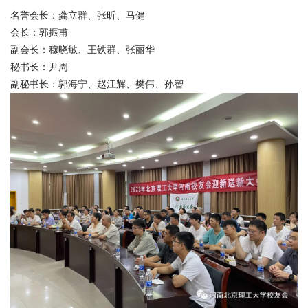
会
名誉会长：龚立群、张昕、马健
会长：郭振甫
捐
副会长：穆晓敏、王铁群、张丽华
赠
秘书长：尹周
副秘书长：郭海宁、赵江辉、樊伟、孙智
在
校
生
教
职
工
考
生
校
友
新
闻
网
ENGLISH