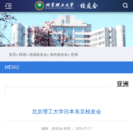
新
闻
联
络
活
首页
»
联络
»
地域校友会
»
海外校友会
» 亚洲
动
MENU
人
物
亚洲
刊
物
北京理工大学日本东京校友会
校
友
编辑：
校友会
时间：
2020-07-17