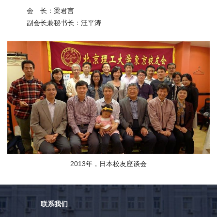
会
会 长：梁君言
副会长兼秘书长：汪平涛
捐
赠
在
校
生
教
职
工
考
生
校
友
2013年，日本校友座谈会
新
闻
网
ENGLISH
联系我们