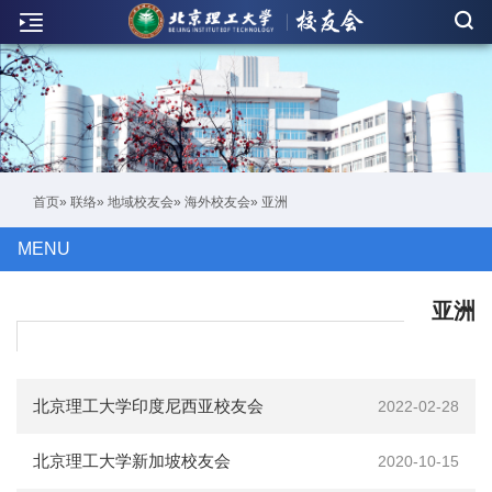
新
闻
联
络
活
首页
»
联络
»
地域校友会
»
海外校友会
» 亚洲
动
MENU
人
物
亚洲
刊
物
北京理工大学印度尼西亚校友会
2022-02-28
校
北京理工大学新加坡校友会
2020-10-15
友