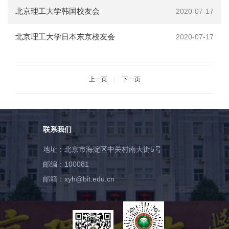
会
北京理工大学韩国校友会
2020-07-17
捐
北京理工大学日本东京校友会
2020-07-17
赠
在
校
上一页
|
下一页
生
教
职
工
联系我们
考
生
地址：北京市海淀区中关村南大街5号
校
邮编：100081
友
邮箱：xyh@bit.edu.cn
新
闻
网
ENGLISH