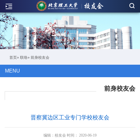
新
闻
联
络
活
首页
»
联络
» 前身校友会
动
MENU
人
物
前身校友会
刊
物
晋察冀边区工业专门学校校友会
校
友
编辑：
校友会
时间：
2020-06-19