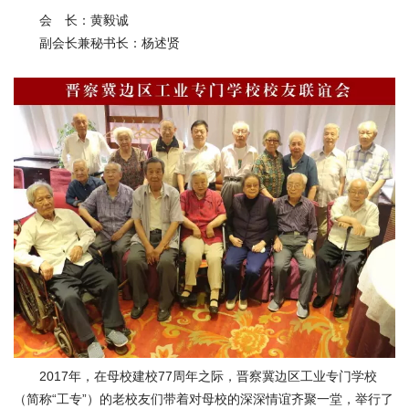
会
会 长：黄毅诚
副会长兼秘书长：杨述贤
捐
赠
在
校
生
教
职
工
考
生
校
友
新
闻
网
2017年，在母校建校77周年之际，晋察冀边区工业专门学校
ENGLISH
（简称“工专”）的老校友们带着对母校的深深情谊齐聚一堂，举行了