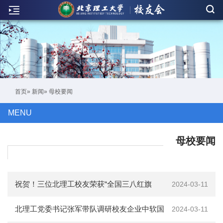
新
闻
联
络
活
首页
»
新闻
» 母校要闻
动
MENU
人
物
母校要闻
刊
物
祝贺！三位北理工校友荣获“全国三八红旗
2024-03-11
校
手”称号
北理工党委书记张军带队调研校友企业中软国
2024-03-11
友