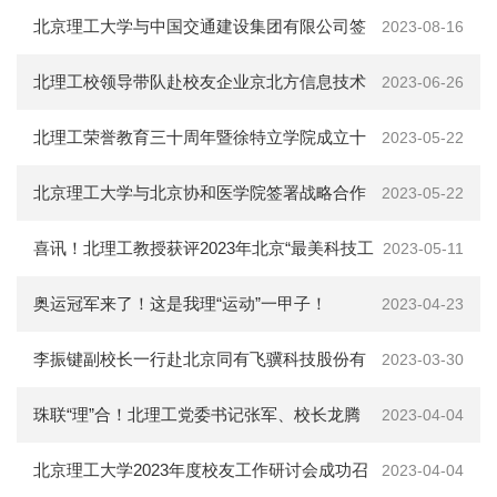
返校纪念大会
北京理工大学与中国交通建设集团有限公司签
2023-08-16
署战略合作协议
北理工校领导带队赴校友企业京北方信息技术
2023-06-26
股份有限公司调研
北理工荣誉教育三十周年暨徐特立学院成立十
2023-05-22
周年首场活动举办
北京理工大学与北京协和医学院签署战略合作
2023-05-22
协议
喜讯！北理工教授获评2023年北京“最美科技工
2023-05-11
作者”称号
奥运冠军来了！这是我理“运动”一甲子！
2023-04-23
李振键副校长一行赴北京同有飞骥科技股份有
2023-03-30
限公司走访调研
珠联“理”合！北理工党委书记张军、校长龙腾
2023-04-04
赴珠海调研
北京理工大学2023年度校友工作研讨会成功召
2023-04-04