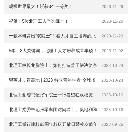
会
际
规模世界最大！斩获3个一等奖！
2023-11-29
捐
祝贺！5位北理工人当选院士！
2023-11-29
赠
十载本研育出“双院士”！看人才自主培养的北
2023-11-29
在
校
生
理工实践
5年，8大关键词，北理工人才培养成果丰硕！
2023-11-02
教
职
北理工校长龙腾院士：如何打造善于解决复杂
2023-10-24
工
考
工程问题的工程师队伍
聚英才，建高地 | 2023“特立青年学者”全球招
2023-10-24
生
校
聘开启！
北理工党委书记张军院士一行看望在欧校友
2023-10-16
友
新
北理工党委书记张军率团访问瑞士、奥地利和
闻
2023-10-16
网
ENGLISH
法国
北理工举行建校83周年校庆开放日暨校友值年
2023-09-25