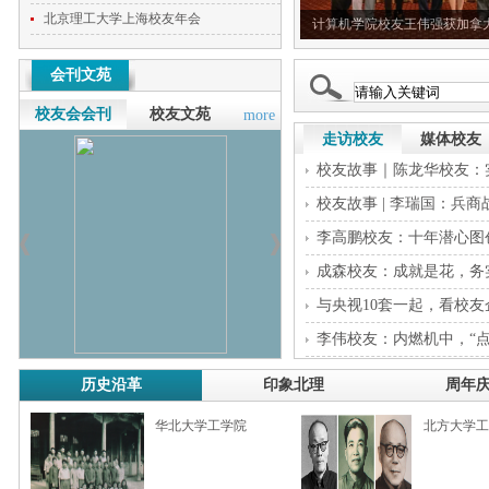
北京理工大学上海校友年会
.
海外校友助力母校引进高层次人才（英国...
计算机学院校友王伟强获加拿大象
会刊文苑
校友会会刊
校友文苑
more
走访校友
媒体校友
校友故事｜陈龙华校友：
校友故事 | 李瑞国：兵
李高鹏校友：十年潜心图
成森校友：成就是花，务
与央视10套一起，看校友企业其
李伟校友：内燃机中，“点
历史沿革
印象北理
周年
华北大学工学院
北方大学工