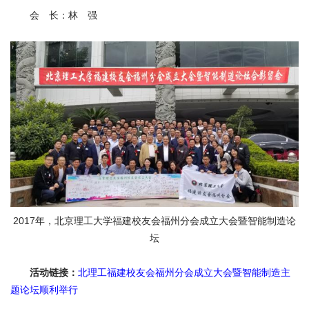
会
会 长：林 强
捐
赠
在
校
生
教
职
工
考
生
校
2017年，北京理工大学福建校友会福州分会成立大会暨智能制造论
友
坛
新
闻
网
活动链接：
北理工福建校友会福州分会成立大会暨智能制造主
ENGLISH
题论坛顺利举行