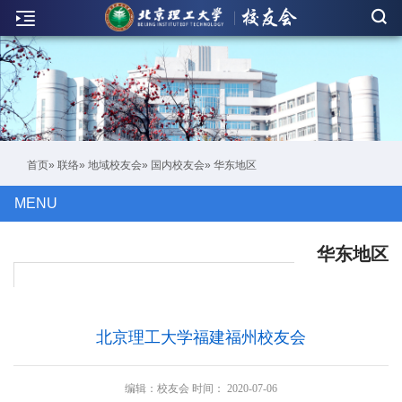
新
闻
联
络
活
首页
»
联络
»
地域校友会
»
国内校友会
» 华东地区
动
MENU
人
物
华东地区
刊
物
北京理工大学福建福州校友会
校
友
编辑：
校友会
时间：
2020-07-06