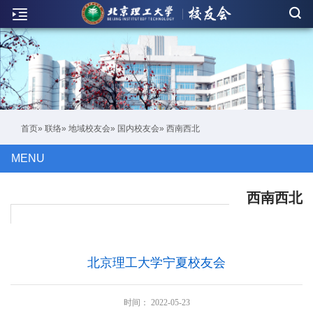
新
闻
联
络
活
首页
»
联络
»
地域校友会
»
国内校友会
» 西南西北
动
MENU
人
物
西南西北
刊
物
北京理工大学宁夏校友会
校
友
时间：
2022-05-23