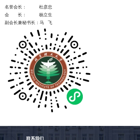
会
名誉会长： 杜彦忠
会 长： 杨立生
捐
副会长兼秘书长：马 飞
赠
在
校
生
教
职
工
考
生
校
友
新
闻
网
ENGLISH
联系我们