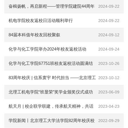
会
奋楫扬帆，再启新程——管理学院建院44周年
2024-09-22
捐
系列活动圆满结束
机电学院校友返校日活动顺利举行
2024-09-22
赠
84届本科值年校友回校聚叙
2024-09-12
在
校
生
化学与化工学院举办2024年校友返校活动
2024-09-24
教
职
化学与化工学院67751班校友返校活动圆满结
2023-10-26
工
考
束
83周年校庆 | 信系寰宇 时代担当 ——北京理工
2023-10-12
生
校
大学信息与电子学院喜迎70周年院庆
北理工机电学院“班显荣”奖学金颁奖仪式成功
2023-06-09
友
新
举行
航天月 | 校企联学联建，传承航天精神，共话
闻
2023-04-23
网
ENGLISH
使命担当
学院新闻丨北京理工大学法学院82周年校庆校
2022-09-29