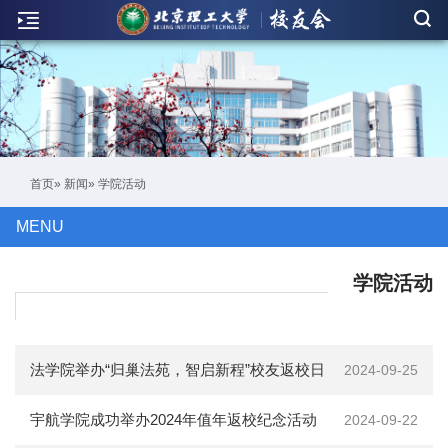
新
闻
联
络
活
首页
»
新闻
» 学院活动
动
MENU
人
物
学院活动
刊
物
法学院举办“归巢法苑，智启新程”校友返校日
2024-09-25
校
活动
宇航学院成功举办2024年值年返校纪念活动
2024-09-22
友