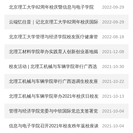
友“云”返校活动成功举办
北京理工大学82周年校庆暨信息与电子学院
2022-09-29
“云”返校纪念活动圆满成功
云端忆往昔｜记北京理工大学82周年校庆国际
2022-09-29
校友线上座谈会
北京理工大学管理与经济学院校友医疗健康管
2022-08-18
理俱乐部成立
北理工材料学院举办实践育人创新创业基地揭
2021-12-08
牌仪式暨双创工作总结动员会
校友活动 | 北理工机械与车辆学院举行广西选
2021-10-30
调生校友座谈分享会
北理工机械与车辆学院举行广西选调生校友座
2021-10-22
谈分享会
北理工机械与车辆学院举办2021年校庆日校友
2021-10-13
返校纪念活动
管理与经济学院党委与中软国际党总支签署党
2021-10-04
建共建协议
信息与电子学院召开2021年校友秩年返校座谈
2021-10-04