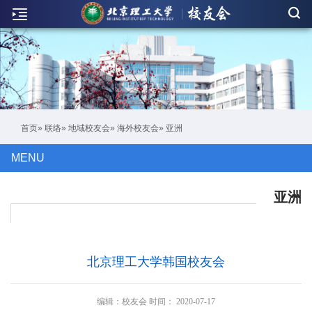
新
闻
联
络
活
首页
»
联络
»
地域校友会
»
海外校友会
» 亚洲
动
MENU
人
物
亚洲
刊
物
北京理工大学韩国校友会
校
友
编辑：
校友会
时间：
2020-07-17