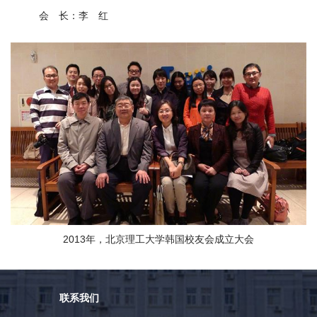
会
会 长：李 红
捐
赠
在
校
生
教
职
工
考
生
校
友
2013年，北京理工大学韩国校友会成立大会
新
闻
网
ENGLISH
联系我们