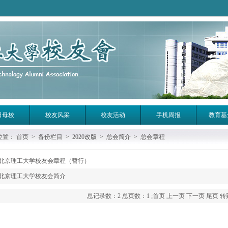
日母校
校友风采
校友活动
手机周报
教育基
位置：
首页
>
备份栏目
>
2020改版
>
总会简介
>
总会章程
北京理工大学校友会章程（暂行）
北京理工大学校友会简介
总记录数：2 总页数：1 ;
首页
上一页
下一页
尾页
转