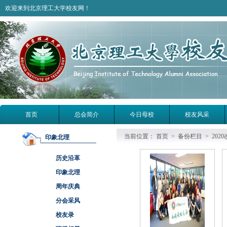
欢迎来到北京理工大学校友网！
首页
总会简介
今日母校
校友风采
当前位置：
首页
>
备份栏目
>
202
印象北理
历史沿革
印象北理
周年庆典
分会采风
校友录