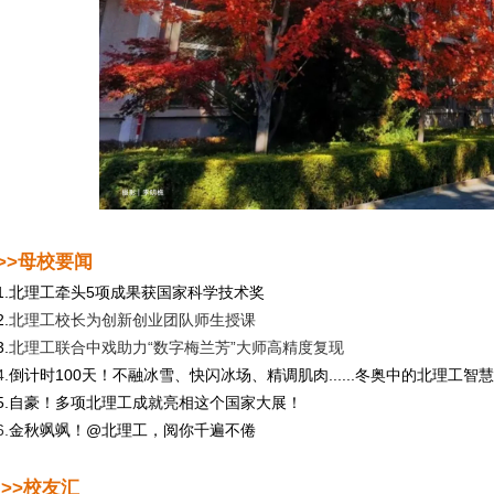
>>母校要闻
1.
北理工牵头5项成果获国家科学技术奖
2.
北理工校长为创新创业团队师生授课
3.
北理工联合中戏助力“数字梅兰芳”大师高精度复现
4.
倒计时100天！不融冰雪、快闪冰场、精调肌肉......冬奥中的北理工智
5.
自豪！多项北理工成就亮相这个国家大展！
6.
金秋飒飒！@北理工，阅你千遍不倦
>>校友汇