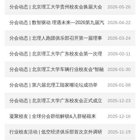
会
坛“低空经济专题研讨会”
分会动态 | 北京理工大学贵州校友会换届大会
2026-05-26
捐
暨校友发展论坛圆满召开
分会动态 | 数智驱动 理遇未来—2026第九届汽
2026-04-22
赠
车大数据应用产业大会活动通知
分会动态 | 北理人跑团俱乐部召开第一届理事
2026-03-24
在
校
生
会第一次会议
分会动态 | 北京理工大学广东校友会第一次理
2026-02-11
教
职
事会、监事会联席会议顺利召开
分会动态 | 北京理工大学车辆行业校友会“智融
2026-01-30
工
考
交通·绿动未来”沙龙第六期成功举办
分会动态 | 第六届北理工陆家嘴论坛成功举
2026-01-08
生
校
办：七年之约，共话投资新篇
分会动态 | 北京理工大学广东校友会正式成立
2025-12-23
友
新
凝聚校友 | 全球分会群组解锁&入群秘籍来
闻
2025-12-16
网
ENGLISH
啦！
行业校友活动 | 低空经济俱乐部首次京外调研
2025-11-19