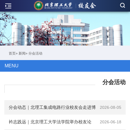
新
闻
联
络
活
首页
»
新闻
» 分会活动
动
MENU
人
物
分会活动
刊
物
分会动态｜北理工集成电路行业校友会走进博
2026-08-05
校
顿光电
衿志践远｜北京理工大学法学院举办校友论
2026-06-18
友