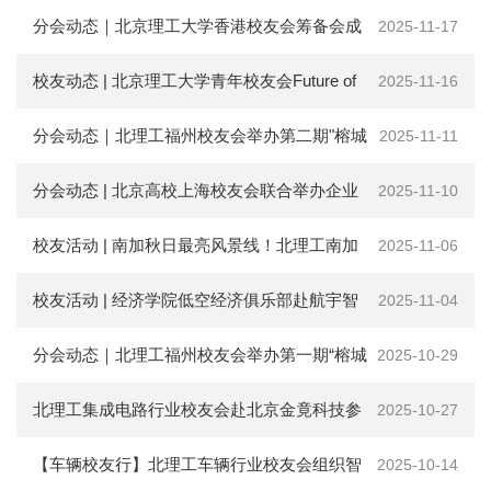
圆满收官 产学研融合激活低空产业新动能
分会动态｜北京理工大学香港校友会筹备会成
2025-11-17
立！
校友动态 | 北京理工大学青年校友会Future of
2025-11-16
Web3论坛成功举办
分会动态｜北理工福州校友会举办第二期"榕城
2025-11-11
相聚 智享未来"科技论坛活动
分会动态 | 北京高校上海校友会联合举办企业
2025-11-10
家沙龙——促进更广泛的校友企业融合
校友活动 | 南加秋日最亮风景线！北理工南加
2025-11-06
州校友会闪耀高校联盟2025“松竹梅”野餐会
校友活动 | 经济学院低空经济俱乐部赴航宇智
2025-11-04
造、智行博通开展首期理事企业调研
分会动态｜北理工福州校友会举办第一期“榕城
2025-10-29
相聚 智享未来”科技论坛活动
北理工集成电路行业校友会赴北京金竟科技参
2025-10-27
观交流
【车辆校友行】北理工车辆行业校友会组织智
2025-10-14