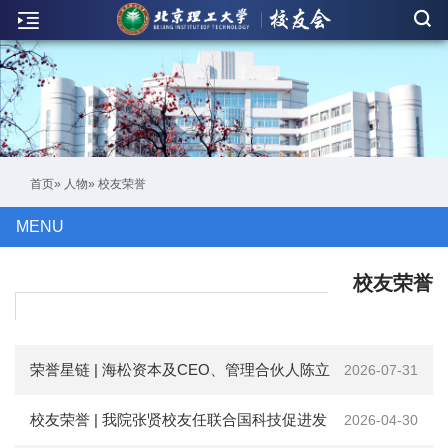
新
闻
联
络
活
首页
»
人物
» 校友荣誉
动
MENU
人
物
校友荣誉
刊
物
荣誉星链 | 海松资本及CEO、管理合伙人陈立
2026-07-31
校
光先生荣获母基金研究中心多项荣誉
校友荣誉 | 我院张贤校友任联合国科技促进发
2026-04-30
友