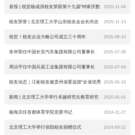
会
展委员会主席
喜报 | 祝贺杨成浪校友荣获第十九届“钟家庆数
2025-11-04
捐
学奖”
校友荣誉 | 北京理工大学山东校友会会长尚吉
2025-11-13
赠
永被授予“全国群众体育先进个人”荣誉称号
祝贺！校友企业大略公司成立三十周年
2025-08-10
在
校
生
朱华荣任中国长安汽车集团有限公司董事长
2025-07-30
教
职
周治平任中国兵器工业集团有限公司董事长
2025-07-09
工
考
校友动态｜汪彬校友被贵州省委追授“全省优秀
2025-05-15
生
校
共产党员”称号
新闻 | 北京理工大学举行卓越研究生教育研究
2025-05-01
友
新
基金捐赠仪式
杨海滨任首都体育学院党委书记
闻
2024-11-27
网
ENGLISH
北京理工大学举行张阳校友捐赠仪式
2024-09-22