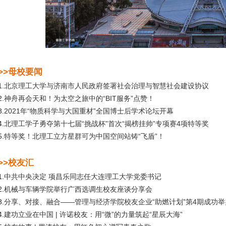
>>母校要闻
1.
北京理工大学与济南市人民政府签署社会治理与智慧社会建设协议
2.
神舟再会天和！为太空之旅中的“BIT服务”点赞！
3.
2021年“物质科学与大国重材”全国博士后学术论坛开幕
4.
北理工学子勇夺第十七届“挑战杯”首次“揭榜挂帅”专项赛4项特等奖
5.
特等奖！北理工立方星群可为中国空间站铸“飞盾”！
>>校友汇
1.
中共中央决定 项昌乐同志任大连理工大学党委书记
2.
机械与车辆学院举行广西选调生校友座谈分享会
3.
分享、对接、融合——管理与经济学院校友企业“助燃计划”第4期成功举
4.
建功立业在中国 | 许诺校友：用“微”的力量筑起“星辰大海”