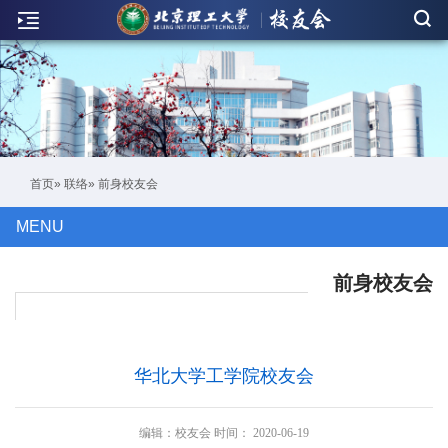
新
闻
联
络
活
首页
»
联络
» 前身校友会
动
MENU
人
物
前身校友会
刊
物
华北大学工学院校友会
校
友
编辑：
校友会
时间：
2020-06-19