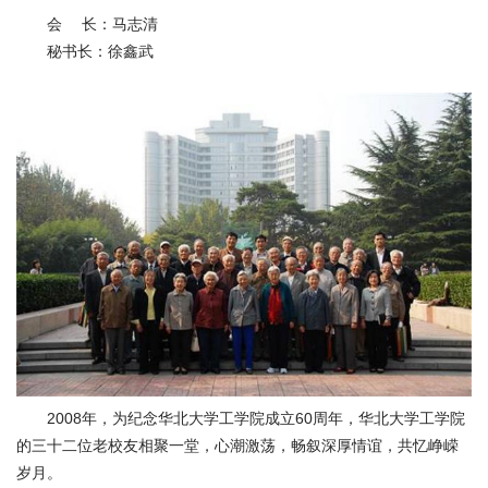
会
会 长：马志清
秘书长：徐鑫武
捐
赠
在
校
生
教
职
工
考
生
校
友
新
闻
2008年，为纪念华北大学工学院成立60周年，华北大学工学院
网
的三十二位老校友相聚一堂，心潮激荡，畅叙深厚情谊，共忆峥嵘
ENGLISH
岁月。