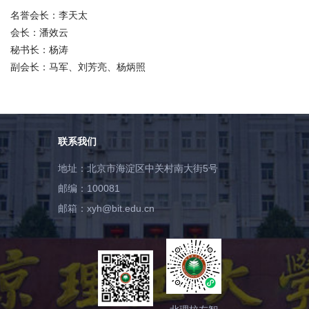
会
名誉会长：李天太
会长：潘效云
捐
秘书长：杨涛
赠
副会长：马军、刘芳亮、杨炳照
在
校
生
教
联系我们
职
工
地址：北京市海淀区中关村南大街5号
考
邮编：100081
生
邮箱：xyh@bit.edu.cn
校
友
新
闻
网
ENGLISH