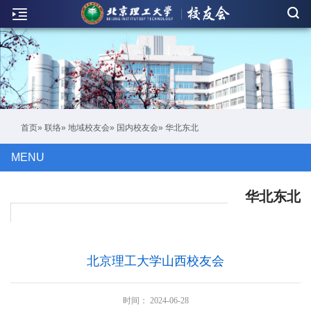
新
闻
联
络
活
首页
»
联络
»
地域校友会
»
国内校友会
» 华北东北
动
MENU
人
物
华北东北
刊
物
北京理工大学山西校友会
校
友
时间：
2024-06-28