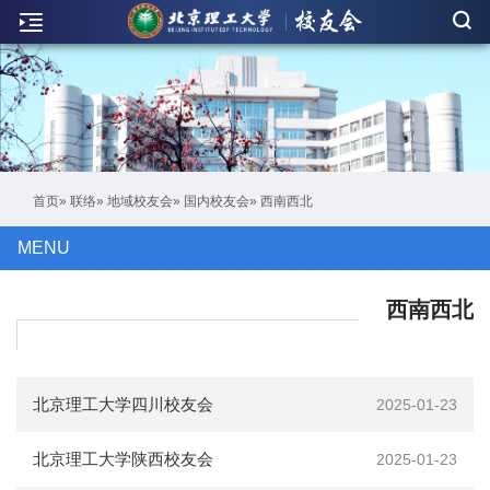
新
闻
联
络
活
首页
»
联络
»
地域校友会
»
国内校友会
» 西南西北
动
MENU
人
物
西南西北
刊
物
北京理工大学四川校友会
2025-01-23
校
北京理工大学陕西校友会
2025-01-23
友