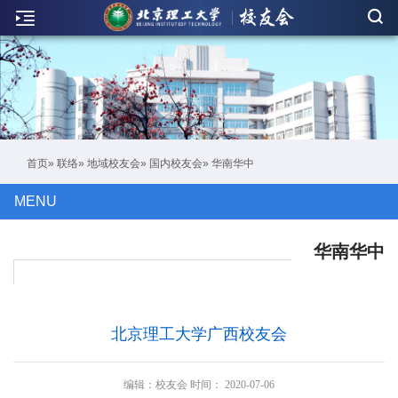
新
闻
联
络
活
首页
»
联络
»
地域校友会
»
国内校友会
» 华南华中
动
MENU
人
物
华南华中
刊
物
北京理工大学广西校友会
校
友
编辑：
校友会
时间：
2020-07-06