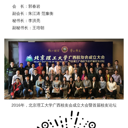
会
会 长：郭春岩
副会长：朱江涛 范豫衡
捐
秘书长：李洪亮
赠
副秘书长：王培朝
在
校
生
教
职
工
考
生
校
友
新
2016年，北京理工大学广西校友会成立大会暨首届校友论坛
闻
网
ENGLISH