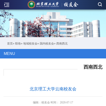
新
闻
联
络
活
首页
»
联络
»
地域校友会
»
国内校友会
» 西南西北
动
MENU
人
物
西南西北
刊
物
北京理工大学云南校友会
校
友
编辑：
校友会
时间：
2020-07-17