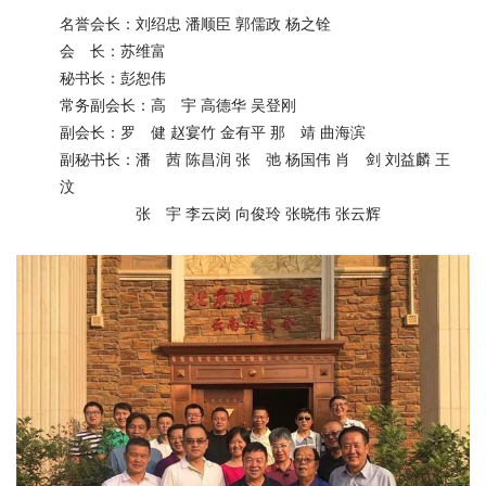
会
名誉会长：刘绍忠 潘顺臣 郭儒政 杨之铨
会 长：苏维富
捐
秘书长：彭恕伟
赠
常务副会长：高 宇 高德华 吴登刚
副会长：罗 健 赵宴竹 金有平 那 靖 曲海滨
在
校
副秘书长：潘 茜 陈昌润 张 弛 杨国伟 肖 剑 刘益麟 王
生
汶
教
张 宇 李云岗 向俊玲 张晓伟 张云辉
职
工
考
生
校
友
新
闻
网
ENGLISH